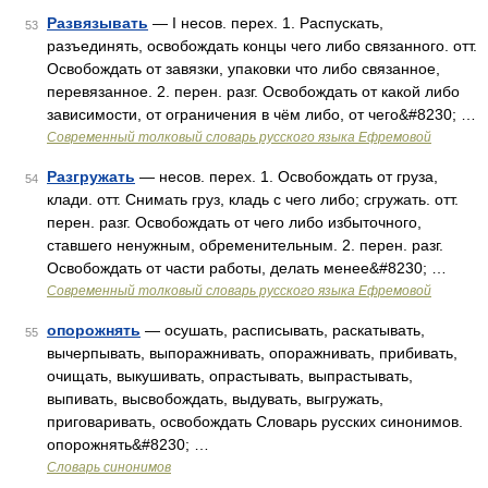
Развязывать
— I несов. перех. 1. Распускать,
53
разъединять, освобождать концы чего либо связанного. отт.
Освобождать от завязки, упаковки что либо связанное,
перевязанное. 2. перен. разг. Освобождать от какой либо
зависимости, от ограничения в чём либо, от чего&#8230; …
Современный толковый словарь русского языка Ефремовой
Разгружать
— несов. перех. 1. Освобождать от груза,
54
клади. отт. Снимать груз, кладь с чего либо; сгружать. отт.
перен. разг. Освобождать от чего либо избыточного,
ставшего ненужным, обременительным. 2. перен. разг.
Освобождать от части работы, делать менее&#8230; …
Современный толковый словарь русского языка Ефремовой
опорожнять
— осушать, расписывать, раскатывать,
55
вычерпывать, выпоражнивать, опоражнивать, прибивать,
очищать, выкушивать, опрастывать, выпрастывать,
выпивать, высвобождать, выдувать, выгружать,
приговаривать, освобождать Словарь русских синонимов.
опорожнять&#8230; …
Словарь синонимов