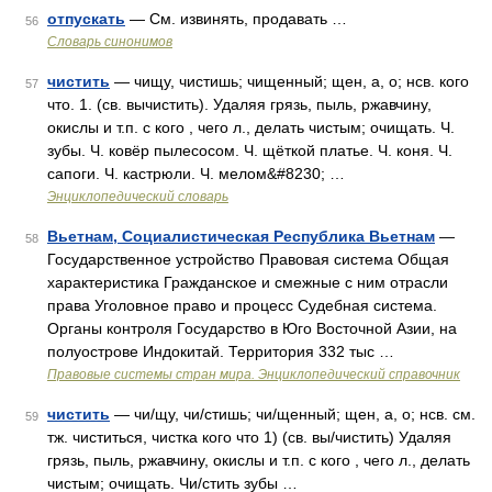
отпускать
— См. извинять, продавать …
56
Словарь синонимов
чистить
— чищу, чистишь; чищенный; щен, а, о; нсв. кого
57
что. 1. (св. вычистить). Удаляя грязь, пыль, ржавчину,
окислы и т.п. с кого , чего л., делать чистым; очищать. Ч.
зубы. Ч. ковёр пылесосом. Ч. щёткой платье. Ч. коня. Ч.
сапоги. Ч. кастрюли. Ч. мелом&#8230; …
Энциклопедический словарь
Вьетнам, Социалистическая Республика Вьетнам
—
58
Государственное устройство Правовая система Общая
характеристика Гражданское и смежные с ним отрасли
права Уголовное право и процесс Судебная система.
Органы контроля Государство в Юго Восточной Азии, на
полуострове Индокитай. Территория 332 тыс …
Правовые системы стран мира. Энциклопедический справочник
чистить
— чи/щу, чи/стишь; чи/щенный; щен, а, о; нсв. см.
59
тж. чиститься, чистка кого что 1) (св. вы/чистить) Удаляя
грязь, пыль, ржавчину, окислы и т.п. с кого , чего л., делать
чистым; очищать. Чи/стить зубы …