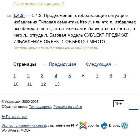
Словарь многих выражений
1.4.9.
— 1.4.9. Предложения, отображающие ситуацию
60
избавления Типовая семантика Кто л. или что л. избавляет,
освобождает кого , что л. или сам избавляется от кого л., от
чего л., откуда л. Базовая модель СУБЪЕКТ ПРЕДИКАТ
ИЗБАВЛЕНИЯ ОБЪЕКТ1 ОБЪЕКТ2 / МЕСТО …
Экспериментальный синтаксический словарь
Страницы
←
Предыдущая
Следующая
→
1
2
3
4
5
6
7
8
9
10
11
12
13
© Академик, 2000-2026
18+
Обратная связь:
Техподдержка
,
Реклама на сайте
👣 Путешествия
Экспорт словарей на сайты
, сделанные на PHP,
Joomla,
Drupal,
WordPress, MODx.