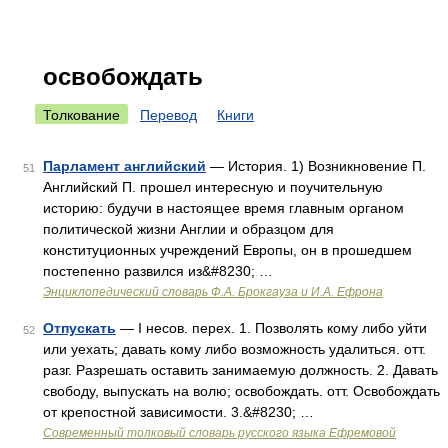
освобождать
Толкование
Перевод
Книги
Парламент английский
— История. 1) Возникновение П.
51
Английский П. прошел интересную и поучительную
историю: будучи в настоящее время главным органом
политической жизни Англии и образцом для
конституционных учреждений Европы, он в прошедшем
постепенно развился из&#8230; …
Энциклопедический словарь Ф.А. Брокгауза и И.А. Ефрона
Отпускать
— I несов. перех. 1. Позволять кому либо уйти
52
или уехать; давать кому либо возможность удалиться. отт.
разг. Разрешать оставить занимаемую должность. 2. Давать
свободу, выпускать на волю; освобождать. отт. Освобождать
от крепостной зависимости. 3.&#8230; …
Современный толковый словарь русского языка Ефремовой